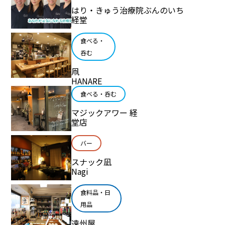
はり・きゅう治療院ぶんのいち
経堂
食べる・
呑む
凧
HANARE
食べる・呑む
マジックアワー 経
堂店
バー
スナック凪
Nagi
食料品・日
用品
遠州屋