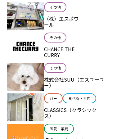
その他
（株）エスポワ
ール
その他
CHANCE THE
CURRY
その他
株式会社SUU（エスユーユ
ー）
バー
食べる・呑む
CLASSICS（クラシック
ス）
医院・薬局