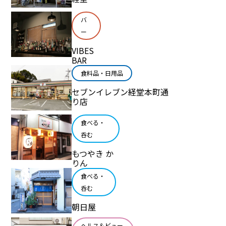
バ
ー
VIBES
BAR
食料品・日用品
セブンイレブン経堂本町通
り店
食べる・
呑む
もつやき か
りん
食べる・
呑む
朝日屋
ヘルス＆ビュー