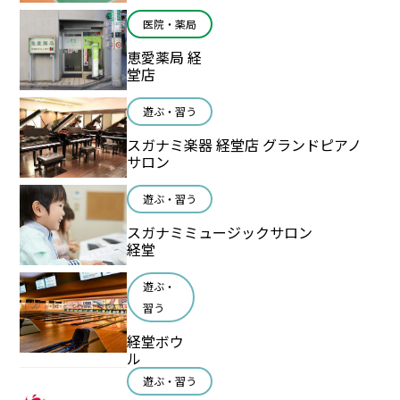
医院・薬局
恵愛薬局 経
堂店
遊ぶ・習う
スガナミ楽器 経堂店 グランドピアノ
サロン
遊ぶ・習う
スガナミミュージックサロン
経堂
遊ぶ・
習う
経堂ボウ
ル
遊ぶ・習う