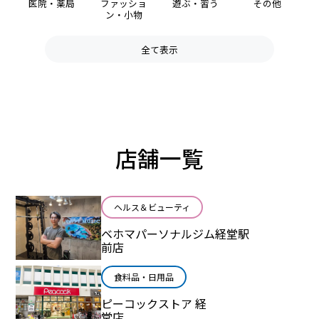
医院・薬局
ファッショ
遊ぶ・習う
その他
ン・小物
全て表示
店舗一覧
ヘルス＆ビューティ
ベホマパーソナルジム経堂駅
前店
食料品・日用品
ピーコックストア 経
堂店