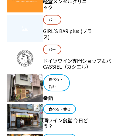
経堂メンタルクリニ
ック
バー
GIRL’S BAR plus (プラ
ス)
バー
ドイツワイン専門ショップ＆バー
CASSIEL（カシエル）
食べる・
呑む
幸鮨
食べる・呑む
酒ワイン食堂 今日ど
う？