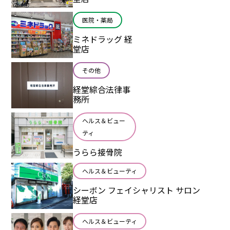
医院・薬局
ミネドラッグ 経
堂店
その他
経堂綜合法律事
務所
ヘルス＆ビュー
ティ
うらら接骨院
ヘルス＆ビューティ
シーボン フェイシャリスト サロン
経堂店
ヘルス＆ビューティ