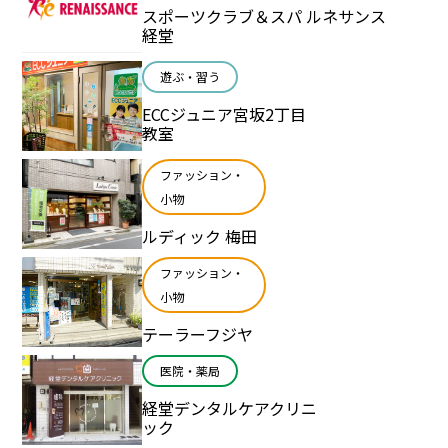
スポーツクラブ＆スパ ルネサンス
経堂
遊ぶ・習う
ECCジュニア宮坂2丁目
教室
ファッション・
小物
ルディック 梅田
ファッション・
小物
テーラーフジヤ
医院・薬局
経堂デンタルケアクリニ
ック