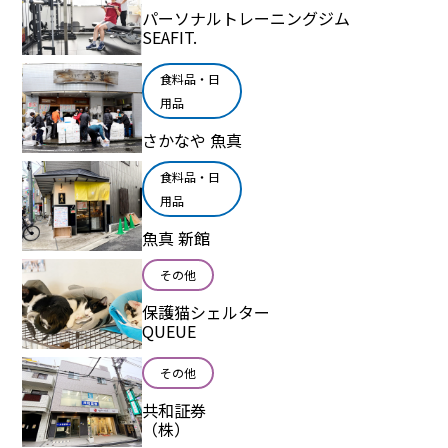
パーソナルトレーニングジム
SEAFIT.
食料品・日
用品
さかなや 魚真
食料品・日
用品
魚真 新館
その他
保護猫シェルター
QUEUE
その他
共和証券
（株）