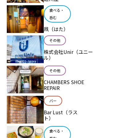
食べる・
呑む
凧（はた）
その他
株式会社Unir（ユニー
ル）
その他
CHAMBERS SHOE
REPAIR
バー
Bar Lust（ラス
ト）
食べる・