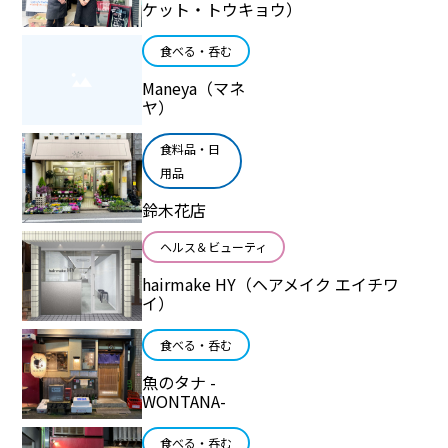
ケット・トウキョウ）
食べる・呑む
Maneya（マネ
ヤ）
食料品・日
用品
鈴木花店
ヘルス＆ビューティ
hairmake HY（ヘアメイク エイチワ
イ）
食べる・呑む
魚のタナ -
WONTANA-
食べる・呑む