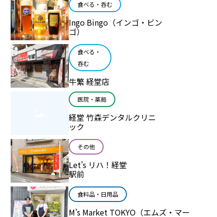
食べる・呑む
Ingo Bingo（インゴ・ビン
ゴ）
食べる・
呑む
牛繁 経堂店
医院・薬局
経堂 竹森デンタルクリニ
ック
その他
Let’s リハ！経堂
駅前
食料品・日用品
M’s Market TOKYO（エムズ・マー