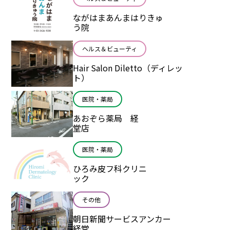
ながはまあんまはりきゅ
う院
ヘルス＆ビューティ
Hair Salon Diletto（ディレッ
ト）
医院・薬局
あおぞら薬局 経
堂店
医院・薬局
ひろみ皮フ科クリニ
ック
その他
朝日新聞サービスアンカー
経堂