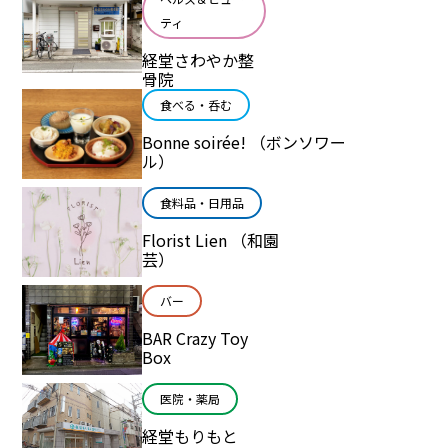
ティ
経堂さわやか整
骨院
食べる・呑む
Bonne soirée! （ボンソワー
ル）
食料品・日用品
Florist Lien （和園
芸）
バー
BAR Crazy Toy
Box
医院・薬局
経堂もりもと