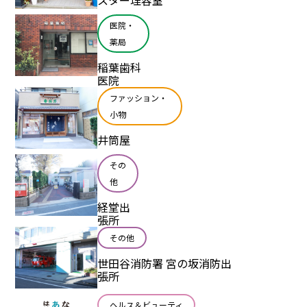
スター理容室
医院・
薬局
稲葉歯科
医院
ファッション・
小物
井筒屋
その
他
経堂出
張所
その他
世田谷消防署 宮の坂消防出
張所
ヘルス＆ビューティ