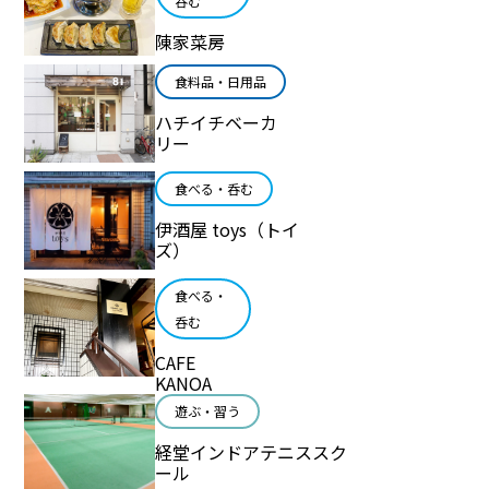
呑む
陳家菜房
食料品・日用品
ハチイチベーカ
リー
食べる・呑む
伊酒屋 toys（トイ
ズ）
食べる・
呑む
CAFE
KANOA
遊ぶ・習う
経堂インドアテニススク
ール