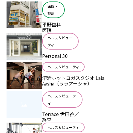
医院・
薬局
平野歯科
医院
ヘルス＆ビュー
ティ
Personal 30
ヘルス＆ビューティ
溶岩ホットヨガスタジオ Lala
Aasha（ララアーシャ）
ヘルス＆ビューテ
ィ
Terrace 世田谷／
経堂
ヘルス＆ビューティ