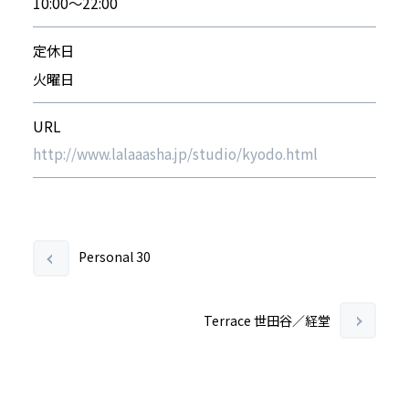
10:00～22:00
定休日
火曜日
URL
http://www.lalaaasha.jp/studio/kyodo.html
Personal 30
Terrace 世田谷／経堂