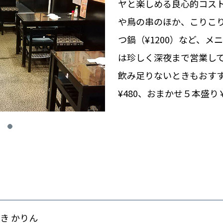
ヤと楽しめる良心的コス
や鳥の串のほか、こりこり
つ鍋（¥1200）など、
は珍しく深夜まで営業し
飲み足りないときもおす
¥480、おまかせ５本盛り￥
き かりん